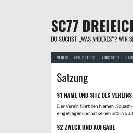
Springe
zum
Inhalt
SC77 DREIEIC
DU SUCHST „WAS ANDERES“? WIR SI
VEREIN
SPIELBETRIEB
SONSTIGES
HAU
Satzung
§1 NAME UND SITZ DES VEREINS
Der Verein führt den Namen „Squash-Cl
eingetragen und hat seinen Sitz in 6
§2 ZWECK UND AUFGABE