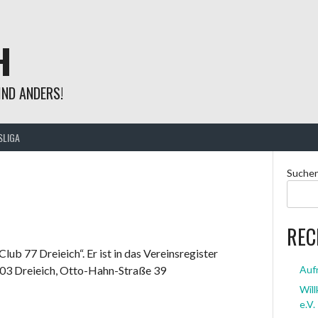
H
ND ANDERS!
SLIGA
Suche
REC
ub 77 Dreieich“. Er ist in das Vereinsregister
3303 Dreieich, Otto-Hahn-Straße 39
Auf
Wil
e.V.