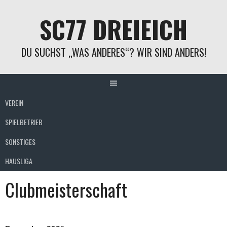
Springe
SC77 DREIEICH
zum
Inhalt
DU SUCHST „WAS ANDERES“? WIR SIND ANDERS!
VEREIN
SPIELBETRIEB
SONSTIGES
HAUSLIGA
Clubmeisterschaft